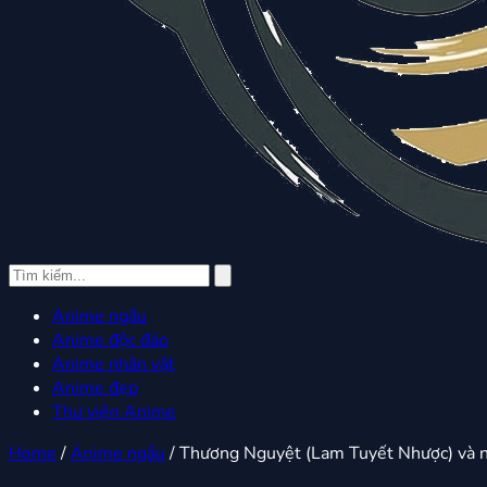
Anime ngầu
Anime độc đáo
Anime nhân vật
Anime đẹp
Thư viện Anime
Home
/
Anime ngầu
/
Thương Nguyệt (Lam Tuyết Nhược) và 