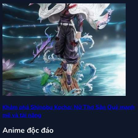
Khám phá Shinobu Kocho: Nữ Thợ Săn Quỷ mạnh
mẽ và tài năng
Anime độc đáo