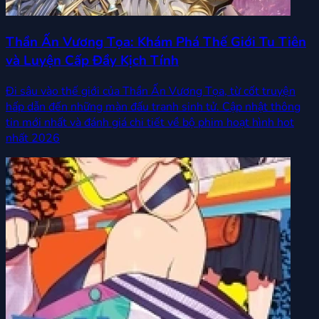
Thần Ấn Vương Tọa: Khám Phá Thế Giới Tu Tiên
và Luyện Cấp Đầy Kịch Tính
Đi sâu vào thế giới của Thần Ấn Vương Tọa, từ cốt truyện
hấp dẫn đến những màn đấu tranh sinh tử. Cập nhật thông
tin mới nhất và đánh giá chi tiết về bộ phim hoạt hình hot
nhất 2026