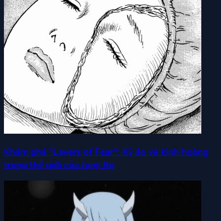
Khám phá "Layers of Fear": Kỳ ảo và kinh hoàng
trong thế giới của Junji Ito