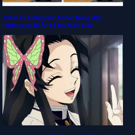
Thám Tử Lừng Danh Conan Nàng Dâu
Halloween: Bí Ẩn Lễ Hội Đẫm Máu