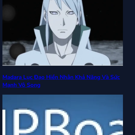
Madara Lục Đạo Hiền Nhân Khả Năng Và Sức
Mạnh Vô Song