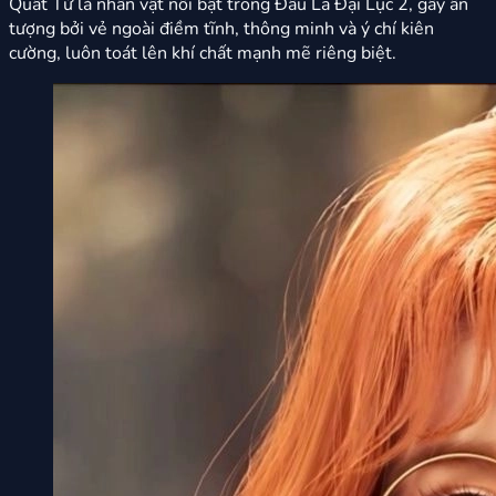
Quất Tử là nhân vật nổi bật trong Đấu La Đại Lục 2, gây ấn
tượng bởi vẻ ngoài điềm tĩnh, thông minh và ý chí kiên
cường, luôn toát lên khí chất mạnh mẽ riêng biệt.