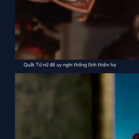
Quất Tử nữ đế uy nghi thống lĩnh thiên hạ