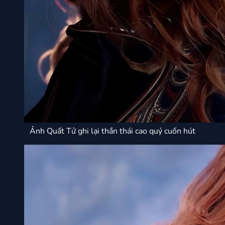
Ảnh Quất Tử ghi lại thần thái cao quý cuốn hút