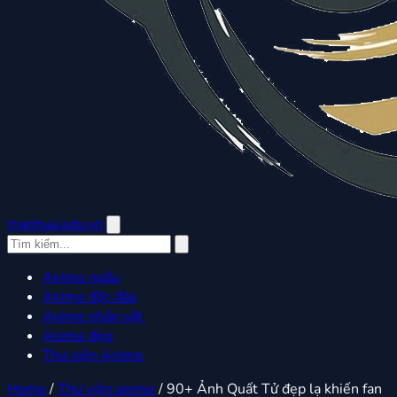
manhua.edu.vn
Anime ngầu
Anime độc đáo
Anime nhân vật
Anime đẹp
Thư viện Anime
Home
/
Thư viện anime
/
90+ Ảnh Quất Tử đẹp lạ khiến fan