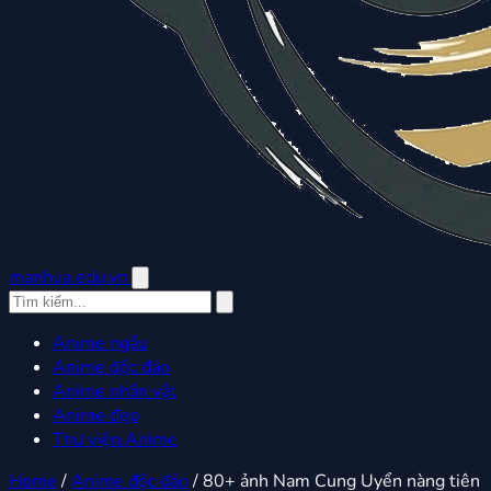
manhua.edu.vn
Anime ngầu
Anime độc đáo
Anime nhân vật
Anime đẹp
Thư viện Anime
Home
/
Anime độc đáo
/
80+ ảnh Nam Cung Uyển nàng tiên