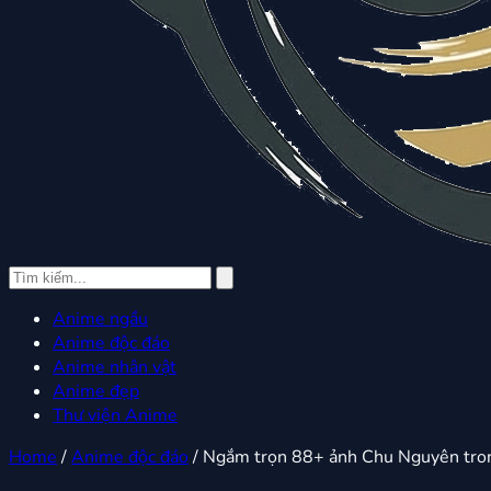
Anime ngầu
Anime độc đáo
Anime nhân vật
Anime đẹp
Thư viện Anime
Home
/
Anime độc đáo
/
Ngắm trọn 88+ ảnh Chu Nguyên tro