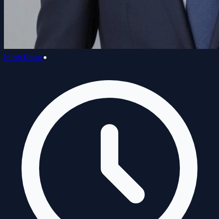
Minh Khoa
•