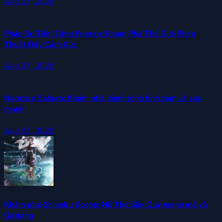
Aug 07, 2026
Pháp Sư Tiễn Táng Frieren: Khám Phá Thế Giới Phép
Thuật Đầy Cảm Xúc
Aug 07, 2026
Naruto x Sakura: Khám phá hành trình tình cảm và sức
mạnh
Aug 07, 2026
Khám phá Shinobu Kocho: Nữ Thợ Săn Quỷ mạnh mẽ và
tài năng