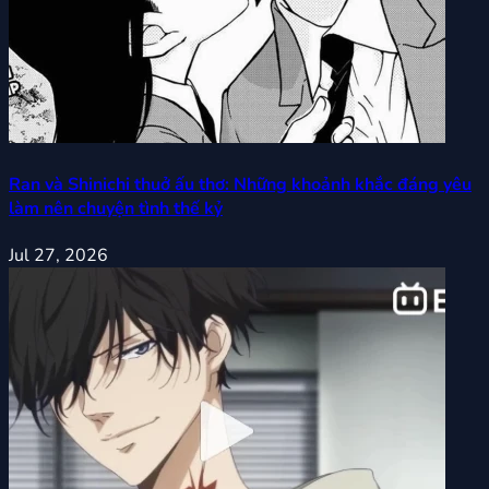
Ran và Shinichi thuở ấu thơ: Những khoảnh khắc đáng yêu
làm nên chuyện tình thế kỷ
Jul 27, 2026