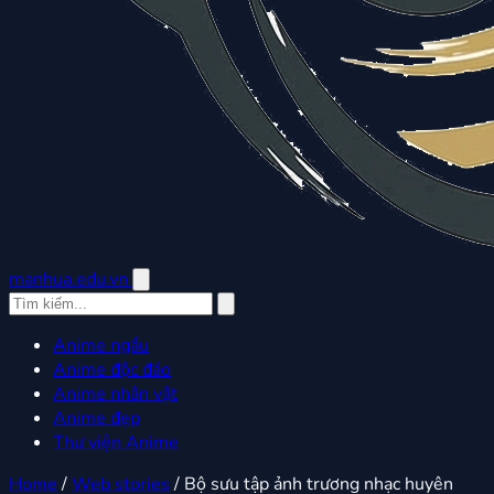
manhua.edu.vn
Anime ngầu
Anime độc đáo
Anime nhân vật
Anime đẹp
Thư viện Anime
Home
/
Web stories
/
Bộ sưu tập ảnh trương nhạc huyên