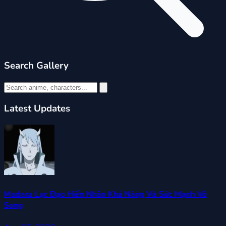
Search Gallery
Latest Updates
Madara Lục Đạo Hiền Nhân Khả Năng Và Sức Mạnh Vô
Song