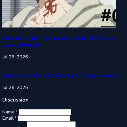
Kamonohashi Ron No Kindan Suiri: Khám Phá Thế Giới
Thám Tử Loạn Trí
Jul 26, 2026
Archer Fate: Khám phá Chân dung Anh hùng Phản biện
Jul 26, 2026
Discussion
Name *
Email *