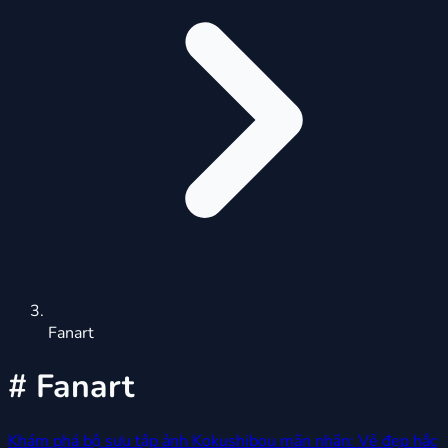
Fanart
#
Fanart
Khám phá bộ sưu tập ảnh Kokushibou mãn nhãn: Vẻ đẹp hắc