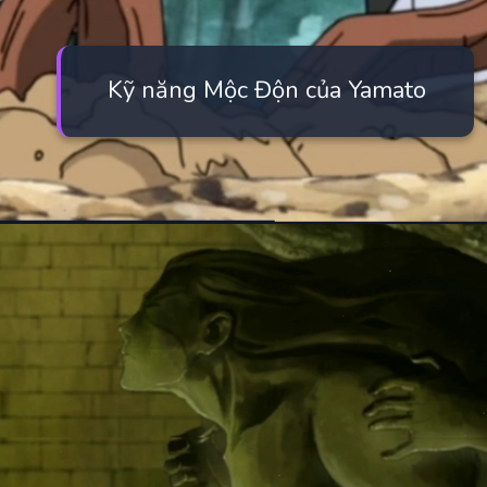
Kỹ năng Mộc Độn của Yamato
Đang mở
https://manhua.edu.vn/yamato-naruto