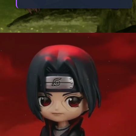
Đang mở
https://manhua.edu.vn/yamato-naruto