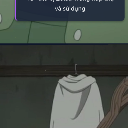
và sử dụng
Đang mở
https://manhua.edu.vn/yamato-naruto