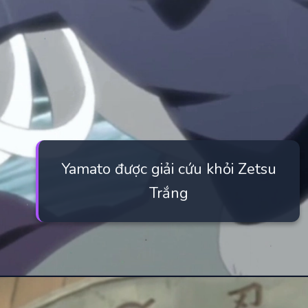
Yamato được giải cứu khỏi Zetsu
Trắng
Đang mở
https://manhua.edu.vn/yamato-naruto