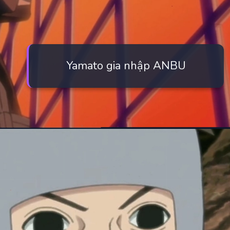
Yamato gia nhập ANBU
Đang mở
https://manhua.edu.vn/yamato-naruto