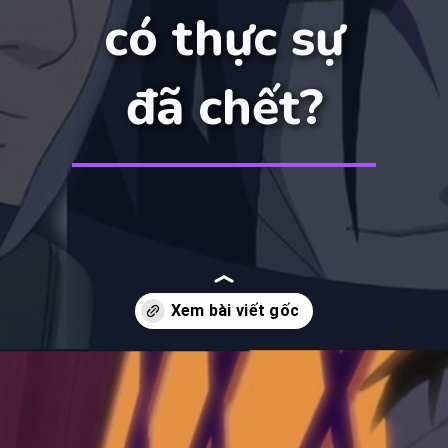
có thực sự
đã chết?
Đang mở
https://manhua.edu.vn/yamato-naruto