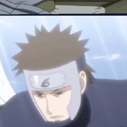
Đang mở
https://manhua.edu.vn/yamato-naruto