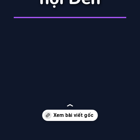
Đang mở
https://manhua.edu.vn/yakuza-fiance