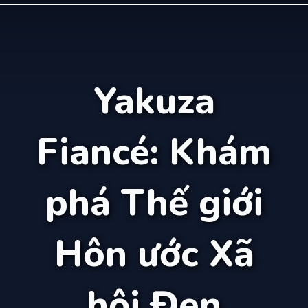
Yakuza
Fiancé: Khám
phá Thế giới
Hôn ước Xã
hội Đen