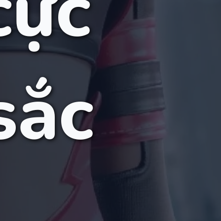
cực
sắc