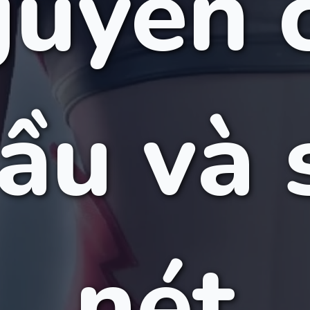
uyên 
ầu và 
nét