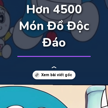
Hơn 4500
Món Đồ Độc
Đáo
Đang mở
https://manhua.edu.vn/ve-bao-boi-cua-doraemon