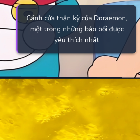
Cánh cửa thần kỳ của Doraemon,
một trong những bảo bối được
yêu thích nhất
Đang mở
https://manhua.edu.vn/ve-bao-boi-cua-doraemon