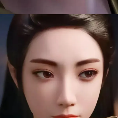
Đang mở
https://manhua.edu.vn/tran-xao-thien