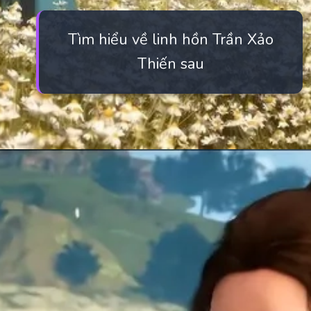
Tìm hiểu về linh hồn Trần Xảo
Thiến sau
Đang mở
https://manhua.edu.vn/tran-xao-thien