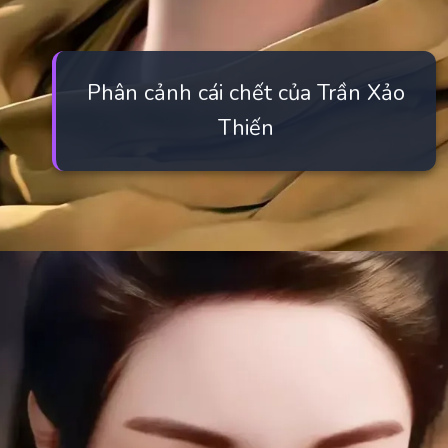
Phân cảnh cái chết của Trần Xảo
Thiến
Đang mở
https://manhua.edu.vn/tran-xao-thien