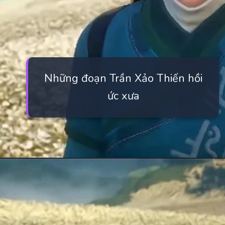
Những đoạn Trần Xảo Thiến hồi
ức xưa
Đang mở
https://manhua.edu.vn/tran-xao-thien