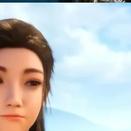
Đang mở
https://manhua.edu.vn/tran-xao-thien