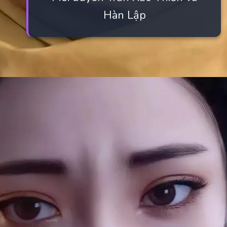
Hàn Lập
Đang mở
https://manhua.edu.vn/tran-xao-thien