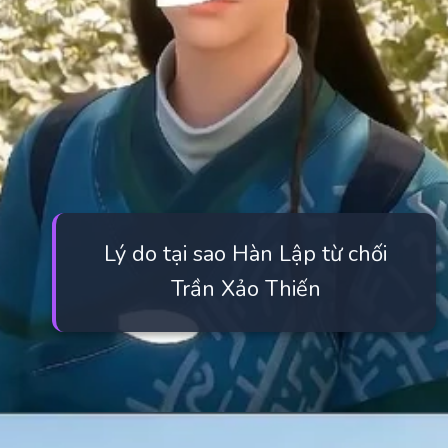
Lý do tại sao Hàn Lập từ chối
Trần Xảo Thiến
Đang mở
https://manhua.edu.vn/tran-xao-thien