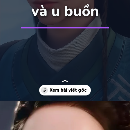
và u buồn
Đang mở
https://manhua.edu.vn/tran-xao-thien