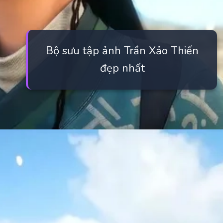
Bộ sưu tập ảnh Trần Xảo Thiến
đẹp nhất
Đang mở
https://manhua.edu.vn/tran-xao-thien