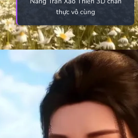
Nàng Trần Xảo Thiến 3D chân
thực vô cùng
Đang mở
https://manhua.edu.vn/tran-xao-thien