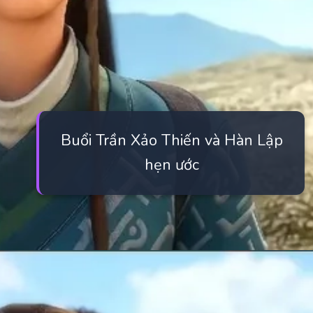
Buổi Trần Xảo Thiến và Hàn Lập
hẹn ước
Đang mở
https://manhua.edu.vn/tran-xao-thien