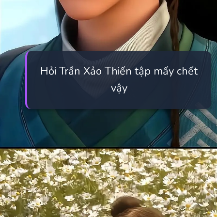
Hỏi Trần Xảo Thiến tập mấy chết
vậy
Đang mở
https://manhua.edu.vn/tran-xao-thien