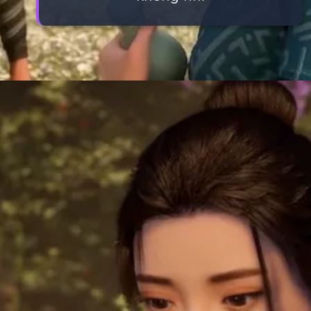
Đang mở
https://manhua.edu.vn/tran-xao-thien