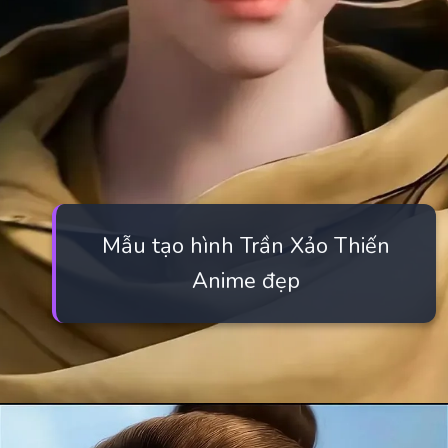
Mẫu tạo hình Trần Xảo Thiến
Anime đẹp
Đang mở
https://manhua.edu.vn/tran-xao-thien