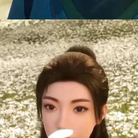
Đang mở
https://manhua.edu.vn/tran-xao-thien