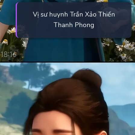
Vị sư huynh Trần Xảo Thiến
Thanh Phong
Đang mở
https://manhua.edu.vn/tran-xao-thien