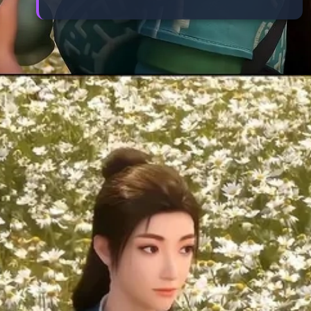
Đang mở
https://manhua.edu.vn/tran-xao-thien