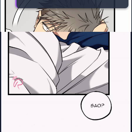
Đang mở
https://manhua.edu.vn/ton-trong-ca-tinh-bl