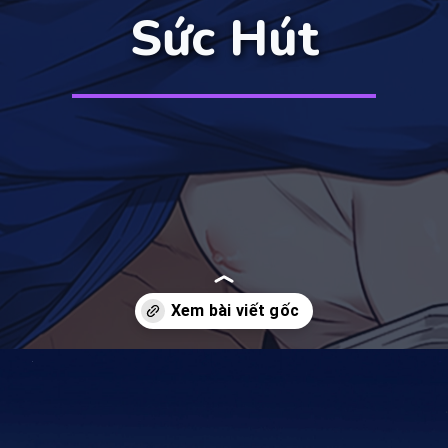
Sức Hút
Đang mở
https://manhua.edu.vn/ton-trong-ca-tinh-bl