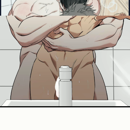
Đang mở
https://manhua.edu.vn/ton-trong-ca-tinh-bl