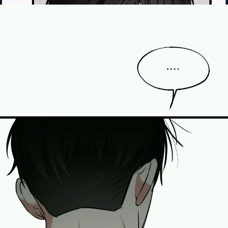
Đang mở
https://manhua.edu.vn/ton-trong-ca-tinh-bl