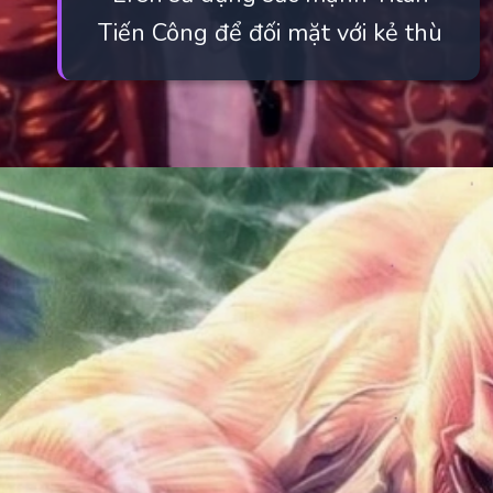
Tiến Công để đối mặt với kẻ thù
Đang mở
https://manhua.edu.vn/titan-tien-cong-eren