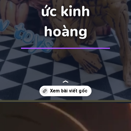
ức kinh
hoàng
Đang mở
https://manhua.edu.vn/titan-tien-cong-eren