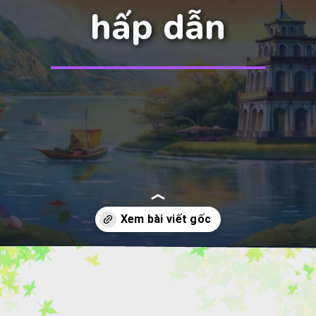
hấp dẫn
Đang mở
https://manhua.edu.vn/tinh-yeu-ao-anh-bl