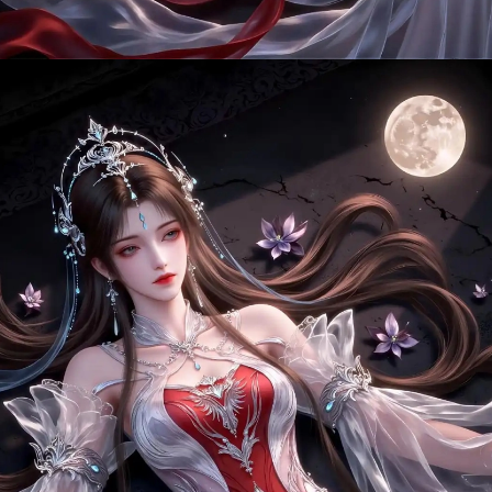
Đang mở
https://manhua.edu.vn/thanh-y