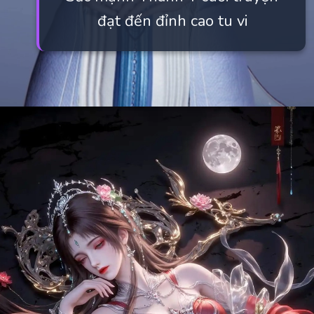
đạt đến đỉnh cao tu vi
Đang mở
https://manhua.edu.vn/thanh-y