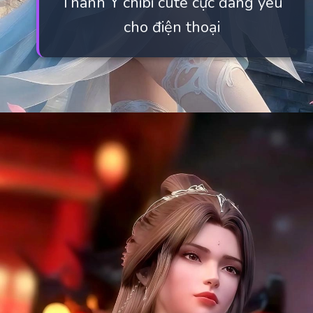
Thanh Y chibi cute cực đáng yêu
cho điện thoại
Đang mở
https://manhua.edu.vn/thanh-y