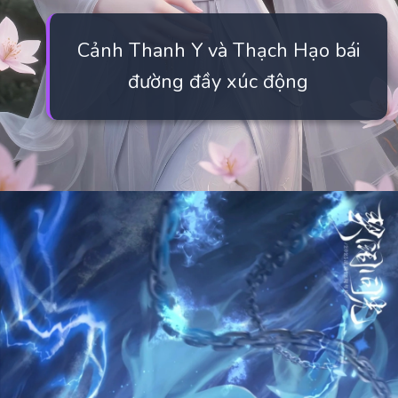
Cảnh Thanh Y và Thạch Hạo bái
đường đầy xúc động
Đang mở
https://manhua.edu.vn/thanh-y