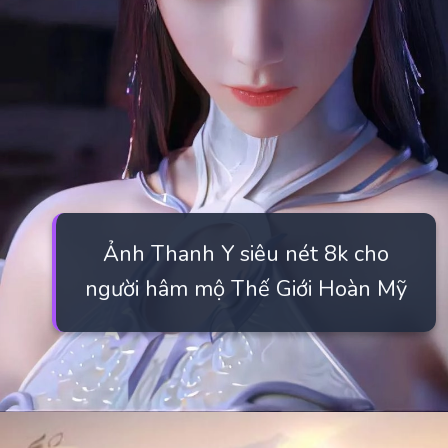
Ảnh Thanh Y siêu nét 8k cho
người hâm mộ Thế Giới Hoàn Mỹ
Đang mở
https://manhua.edu.vn/thanh-y