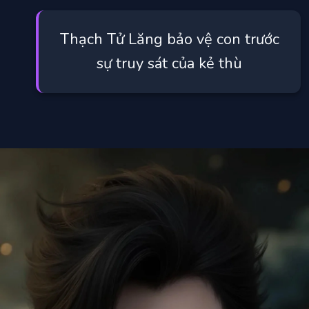
Thạch Tử Lăng bảo vệ con trước
sự truy sát của kẻ thù
Đang mở
https://manhua.edu.vn/thach-tu-lang