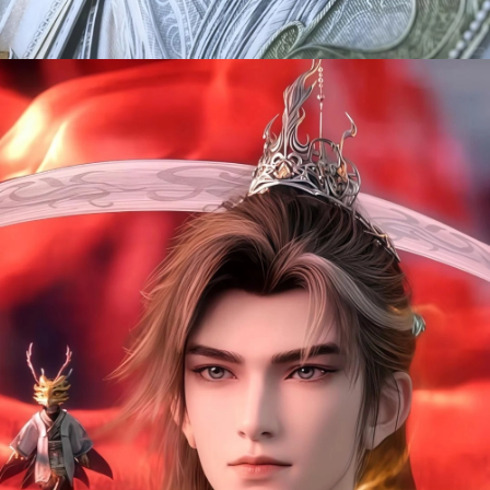
Đang mở
https://manhua.edu.vn/thach-tu-lang