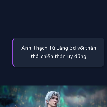
Ảnh Thạch Tử Lăng 3d với thần
thái chiến thần uy dũng
Đang mở
https://manhua.edu.vn/thach-tu-lang