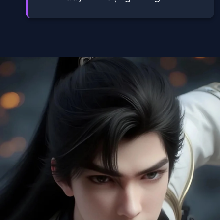
Đang mở
https://manhua.edu.vn/thach-tu-lang