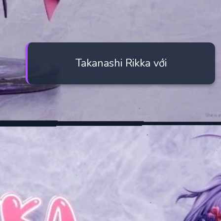
Takanashi Rikka với
Đang mở
https://manhua.edu.vn/takanashi-rikka