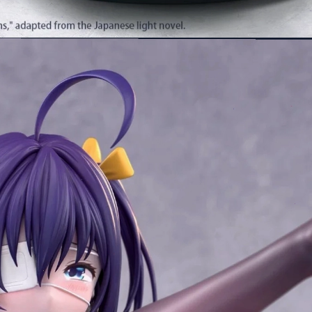
Đang mở
https://manhua.edu.vn/takanashi-rikka