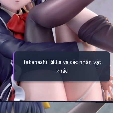
Takanashi Rikka và các nhân vật
khác
Đang mở
https://manhua.edu.vn/takanashi-rikka