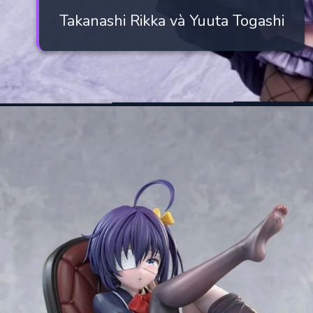
Takanashi Rikka và Yuuta Togashi
Đang mở
https://manhua.edu.vn/takanashi-rikka