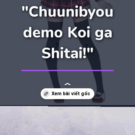
"Chuunibyou
demo Koi ga
Shitai!"
Đang mở
https://manhua.edu.vn/takanashi-rikka