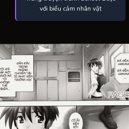
với biểu cảm nhân vật
Đang mở
https://manhua.edu.vn/school-days