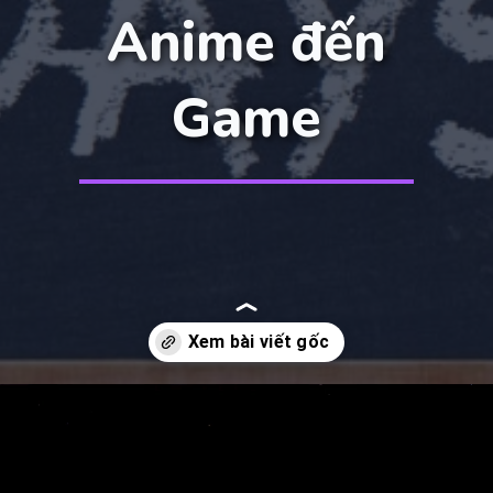
Anime đến
Game
Đang mở
https://manhua.edu.vn/school-days