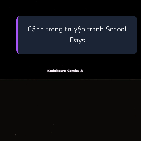
Cảnh trong truyện tranh School
Days
Đang mở
https://manhua.edu.vn/school-days