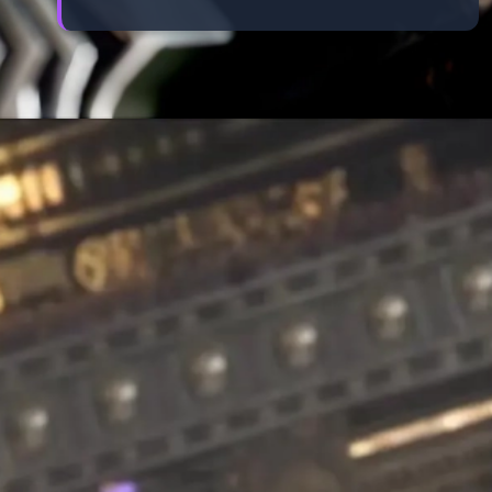
Đang mở
https://manhua.edu.vn/quy-tuyet-tran