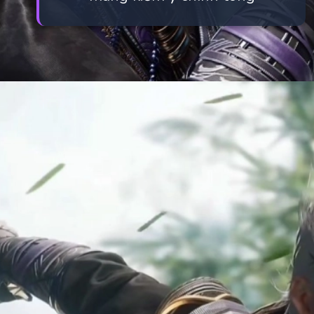
Đang mở
https://manhua.edu.vn/quy-tuyet-tran