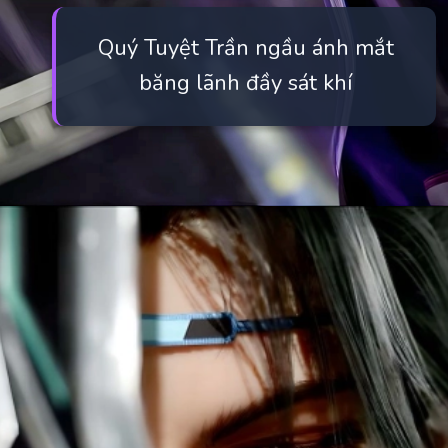
Quý Tuyệt Trần ngầu ánh mắt
băng lãnh đầy sát khí
Đang mở
https://manhua.edu.vn/quy-tuyet-tran