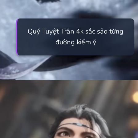
Quý Tuyệt Trần 4k sắc sảo từng
đường kiếm ý
Đang mở
https://manhua.edu.vn/quy-tuyet-tran