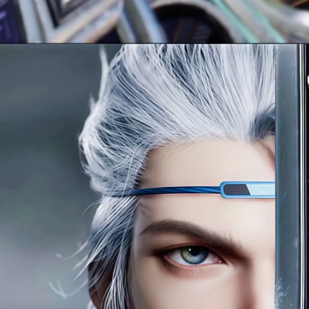
Đang mở
https://manhua.edu.vn/quy-tuyet-tran