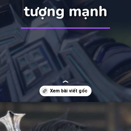
tượng mạnh
Đang mở
https://manhua.edu.vn/quy-tuyet-tran