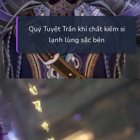
Quý Tuyệt Trần khí chất kiếm si
lạnh lùng sắc bén
Đang mở
https://manhua.edu.vn/quy-tuyet-tran