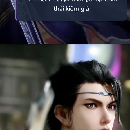
thái kiếm giả
Đang mở
https://manhua.edu.vn/quy-tuyet-tran