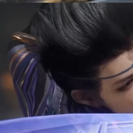
Đang mở
https://manhua.edu.vn/quy-tuyet-tran