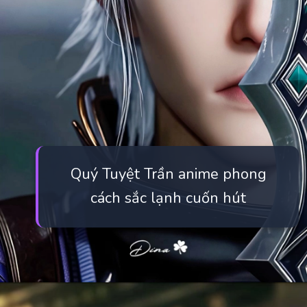
Quý Tuyệt Trần anime phong
cách sắc lạnh cuốn hút
Đang mở
https://manhua.edu.vn/quy-tuyet-tran