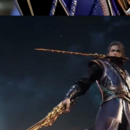
Đang mở
https://manhua.edu.vn/quy-tuyet-tran