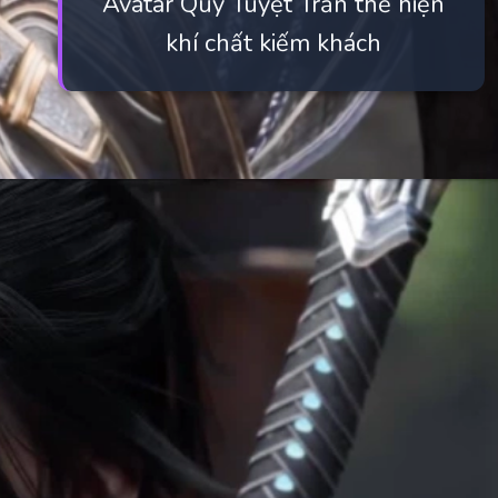
Avatar Quý Tuyệt Trần thể hiện
khí chất kiếm khách
Đang mở
https://manhua.edu.vn/quy-tuyet-tran