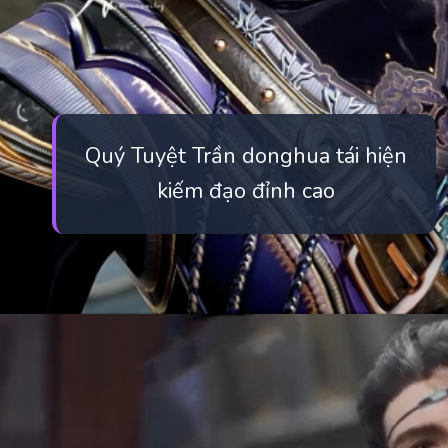
Quý Tuyệt Trần donghua tái hiện
kiếm đạo đỉnh cao
Đang mở
https://manhua.edu.vn/quy-tuyet-tran