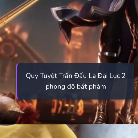
Quý Tuyệt Trần Đấu La Đại Lục 2
phong độ bất phàm
Đang mở
https://manhua.edu.vn/quy-tuyet-tran