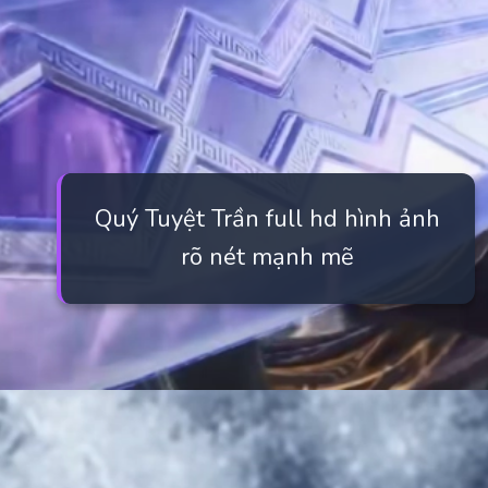
Quý Tuyệt Trần full hd hình ảnh
rõ nét mạnh mẽ
Đang mở
https://manhua.edu.vn/quy-tuyet-tran