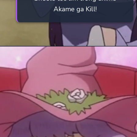
Akame ga Kill!
Đang mở
https://manhua.edu.vn/purple-hair-anime-characters