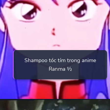
Shampoo tóc tím trong anime
Ranma ½
Đang mở
https://manhua.edu.vn/purple-hair-anime-characters