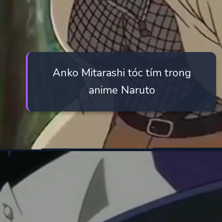
Anko Mitarashi tóc tím trong
anime Naruto
Đang mở
https://manhua.edu.vn/purple-hair-anime-characters