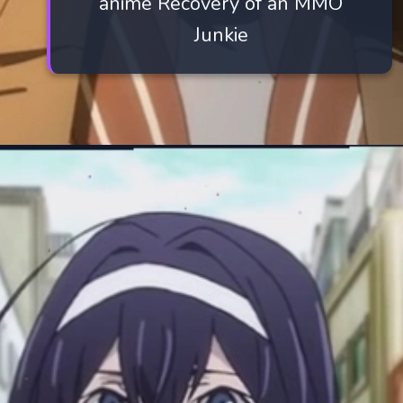
anime Recovery of an MMO
Junkie
Đang mở
https://manhua.edu.vn/purple-hair-anime-characters