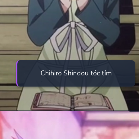
Chihiro Shindou tóc tím
Đang mở
https://manhua.edu.vn/purple-hair-anime-characters