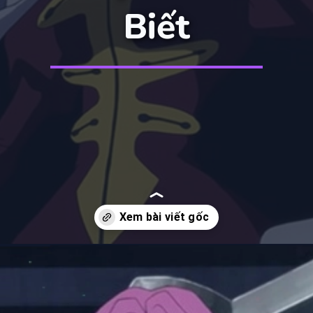
Biết
Đang mở
https://manhua.edu.vn/purple-hair-anime-characters