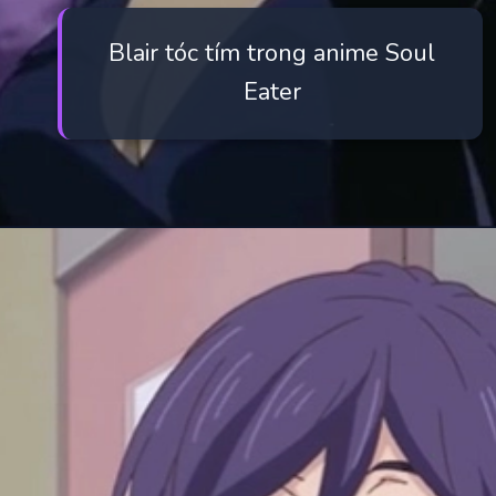
Blair tóc tím trong anime Soul
Eater
Đang mở
https://manhua.edu.vn/purple-hair-anime-characters