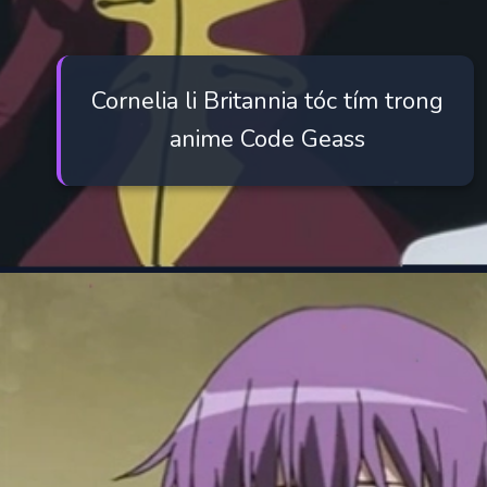
Cornelia li Britannia tóc tím trong
anime Code Geass
Đang mở
https://manhua.edu.vn/purple-hair-anime-characters