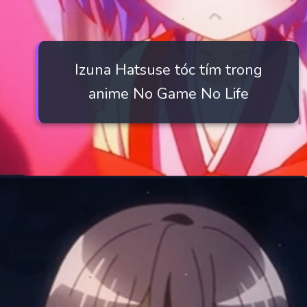
Izuna Hatsuse tóc tím trong
anime No Game No Life
Đang mở
https://manhua.edu.vn/purple-hair-anime-characters