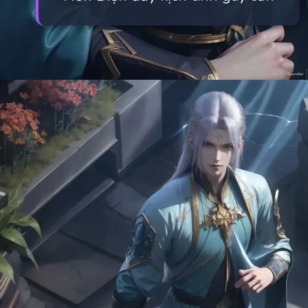
Đang mở
https://manhua.edu.vn/phong-nhan-phong-ton-gia