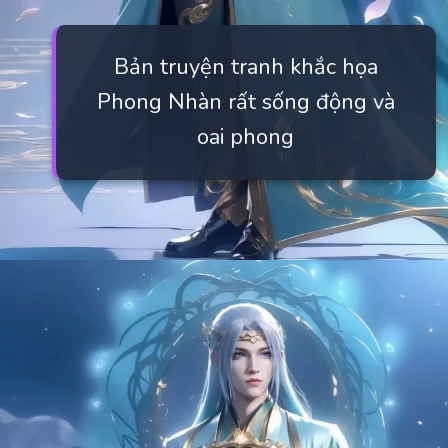
Bản truyện tranh khắc họa
Phong Nhàn rất sống động và
oai phong
Đang mở
https://manhua.edu.vn/phong-nhan-phong-ton-gia