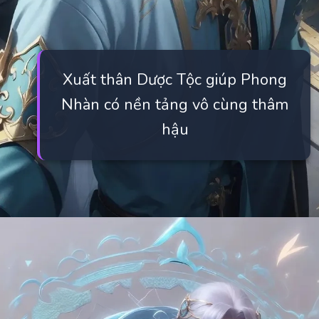
Xuất thân Dược Tộc giúp Phong
Nhàn có nền tảng vô cùng thâm
hậu
Đang mở
https://manhua.edu.vn/phong-nhan-phong-ton-gia