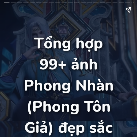
Tổng hợp
99+ ảnh
Phong Nhàn
(Phong Tôn
Giả) đẹp sắc