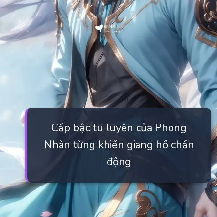
Cấp bậc tu luyện của Phong
Nhàn từng khiến giang hồ chấn
động