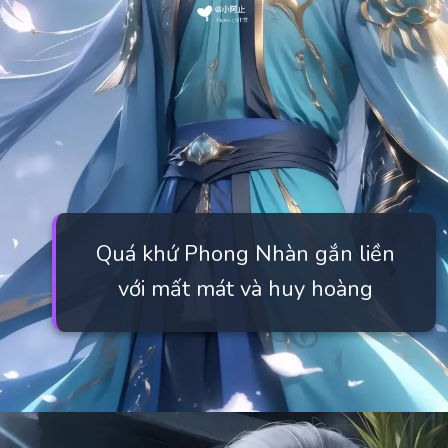
Quá khứ Phong Nhàn gắn liền
với mất mát và huy hoàng
Đang mở
https://manhua.edu.vn/phong-nhan-phong-ton-gia