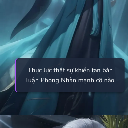
Thực lực thật sự khiến fan bàn
luận Phong Nhàn mạnh cỡ nào
Đang mở
https://manhua.edu.vn/phong-nhan-phong-ton-gia