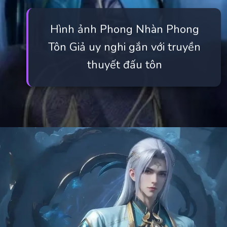
Hình ảnh Phong Nhàn Phong
Tôn Giả uy nghi gắn với truyền
thuyết đấu tôn
Đang mở
https://manhua.edu.vn/phong-nhan-phong-ton-gia