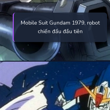
Mobile Suit Gundam 1979, robot
chiến đấu đầu tiên
Đang mở
https://manhua.edu.vn/nhung-bo-anime-gundam-hay-nhat