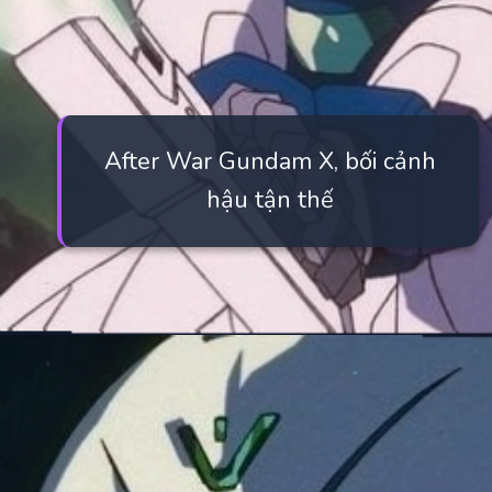
After War Gundam X, bối cảnh
hậu tận thế
Đang mở
https://manhua.edu.vn/nhung-bo-anime-gundam-hay-nhat