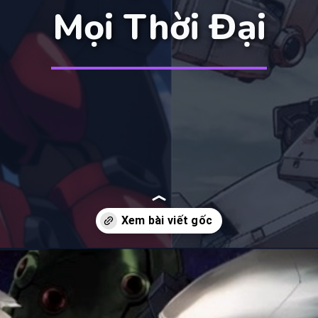
Mọi Thời Đại
Đang mở
https://manhua.edu.vn/nhung-bo-anime-gundam-hay-nhat