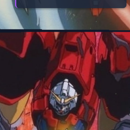
Đang mở
https://manhua.edu.vn/nhung-bo-anime-gundam-hay-nhat