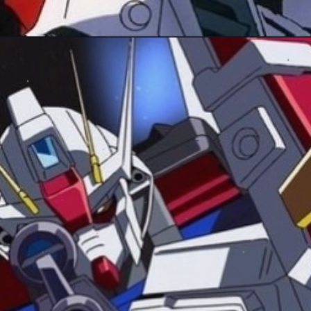
Đang mở
https://manhua.edu.vn/nhung-bo-anime-gundam-hay-nhat