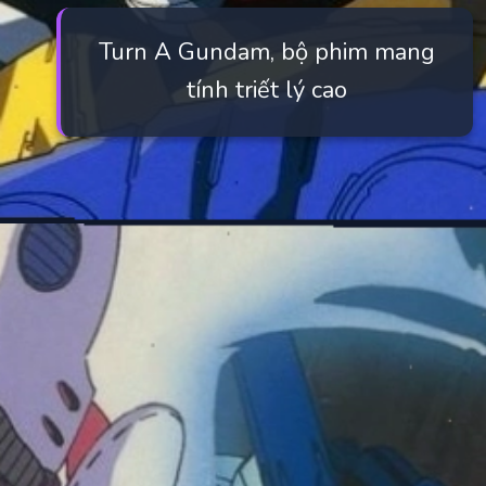
Turn A Gundam, bộ phim mang
tính triết lý cao
Đang mở
https://manhua.edu.vn/nhung-bo-anime-gundam-hay-nhat