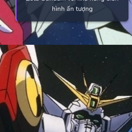
hình ấn tượng
Đang mở
https://manhua.edu.vn/nhung-bo-anime-gundam-hay-nhat