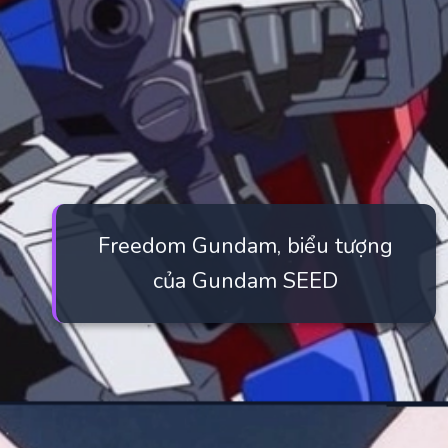
Freedom Gundam, biểu tượng
của Gundam SEED
Đang mở
https://manhua.edu.vn/nhung-bo-anime-gundam-hay-nhat