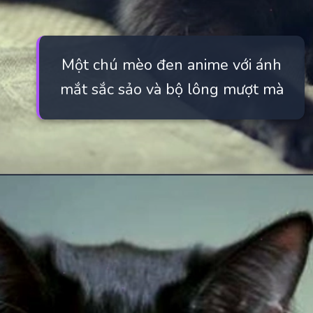
Một chú mèo đen anime với ánh
mắt sắc sảo và bộ lông mượt mà
Đang mở
https://manhua.edu.vn/meo-den-anime-la-gi