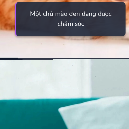
Một chú mèo đen đang được
chăm sóc
Đang mở
https://manhua.edu.vn/meo-den-anime-la-gi