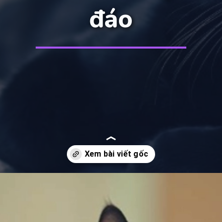
đáo
Đang mở
https://manhua.edu.vn/meo-den-anime-la-gi