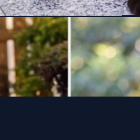
Đang mở
https://manhua.edu.vn/meo-den-anime-la-gi