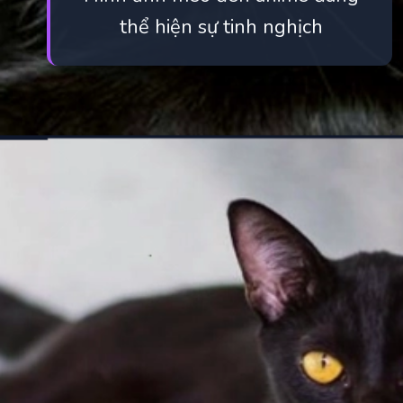
thể hiện sự tinh nghịch
Đang mở
https://manhua.edu.vn/meo-den-anime-la-gi