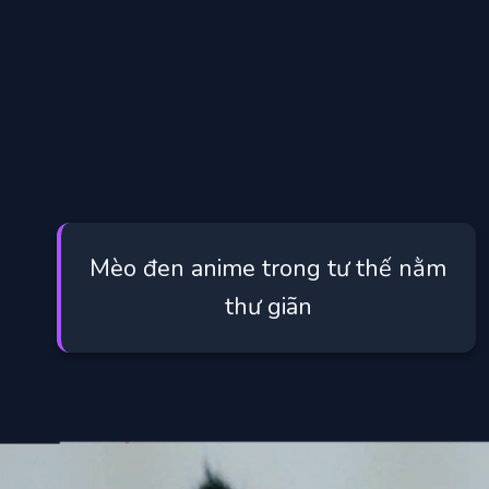
Mèo đen anime trong tư thế nằm
thư giãn
Đang mở
https://manhua.edu.vn/meo-den-anime-la-gi