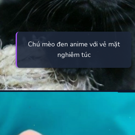
Chú mèo đen anime với vẻ mặt
nghiêm túc
Đang mở
https://manhua.edu.vn/meo-den-anime-la-gi