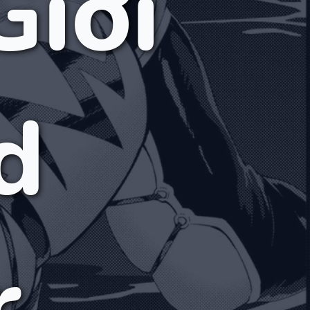
Giới
d
r