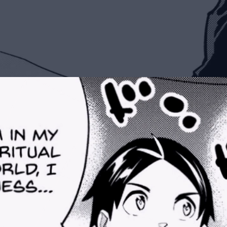
Đang mở
https://manhua.edu.vn/mato-seihei-no-slave-man