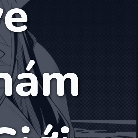
ve
hám