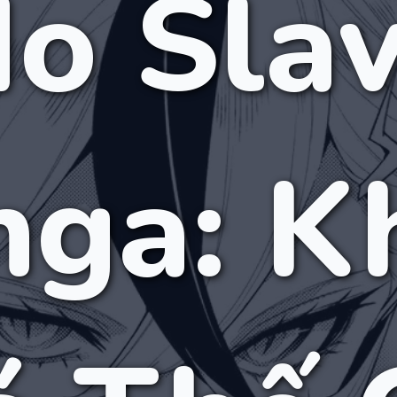
o Sla
nga: K