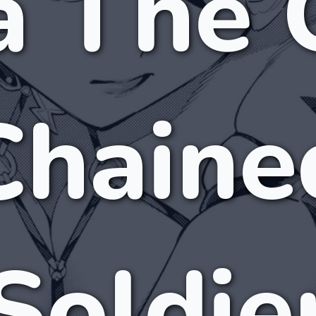
 Thế 
Chaine
Soldie