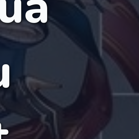
ủa
u
t