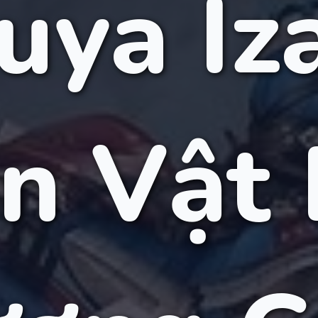
uya Iza
n Vật 