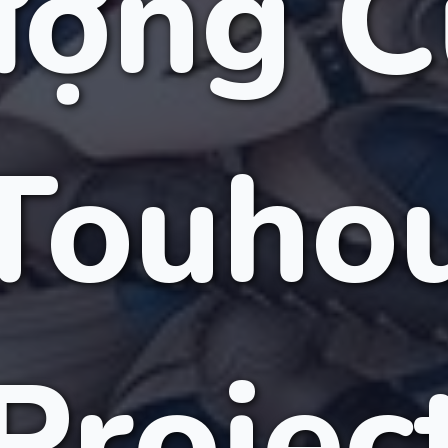
ượng C
Touho
Projec