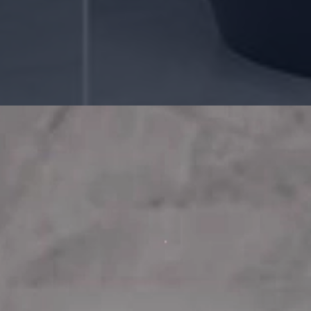
Đang mở
https://manhua.edu.vn/izayoi-sakuya