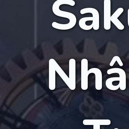
Sak
Nhâ