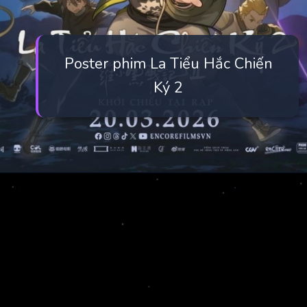
Poster phim La Tiểu Hắc Chiến
Ký 2
Đang mở
https://manhua.edu.vn/huyen-thoai-la-tieu-hac