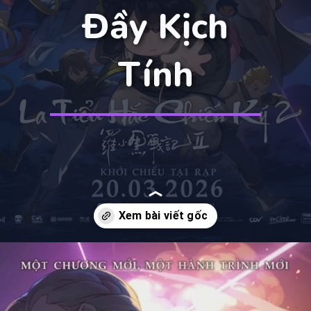
Đầy Kịch
Tính
Đang mở
https://manhua.edu.vn/huyen-thoai-la-tieu-hac