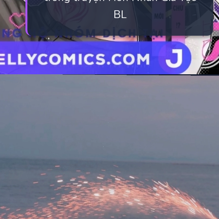
BL
Đang mở
https://manhua.edu.vn/hon-nhan-gia-toc-bl