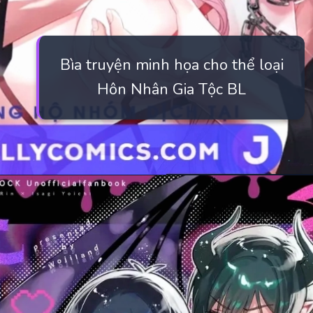
Bìa truyện minh họa cho thể loại
Hôn Nhân Gia Tộc BL
Đang mở
https://manhua.edu.vn/hon-nhan-gia-toc-bl