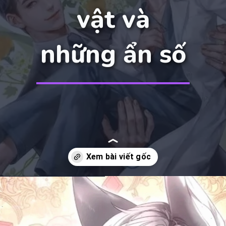
vật và
những ẩn số
Đang mở
https://manhua.edu.vn/hon-nhan-gia-toc-bl