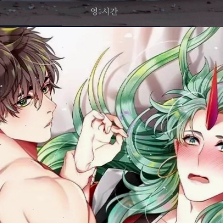
Đang mở
https://manhua.edu.vn/hon-nhan-gia-toc-bl