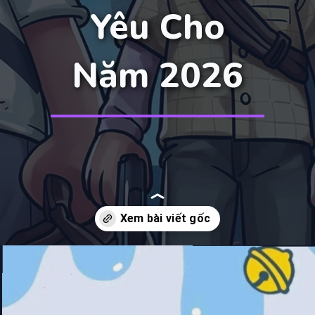
Yêu Cho
Năm 2026
Đang mở
https://manhua.edu.vn/hinh-nen-may-tinh-doremon-4k