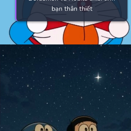
bạn thân thiết
Đang mở
https://manhua.edu.vn/hinh-nen-may-tinh-doremon-4k