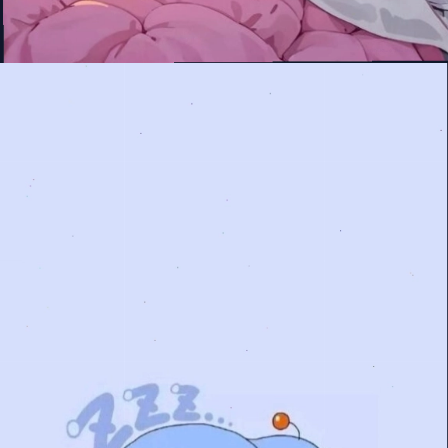
Đang mở
https://manhua.edu.vn/hinh-nen-may-tinh-doremon-4k