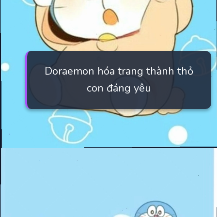
Doraemon hóa trang thành thỏ
con đáng yêu
Đang mở
https://manhua.edu.vn/hinh-nen-may-tinh-doremon-4k