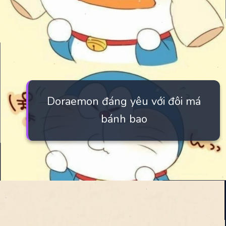
Doraemon đáng yêu với đôi má
bánh bao
Đang mở
https://manhua.edu.vn/hinh-nen-may-tinh-doremon-4k