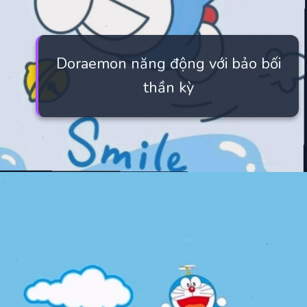
Doraemon năng động với bảo bối
thần kỳ
Đang mở
https://manhua.edu.vn/hinh-nen-may-tinh-doremon-4k