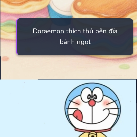
Doraemon thích thú bên đĩa
bánh ngọt
Đang mở
https://manhua.edu.vn/hinh-nen-may-tinh-doremon-4k