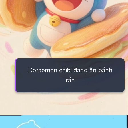
Doraemon chibi đang ăn bánh
rán
Đang mở
https://manhua.edu.vn/hinh-nen-may-tinh-doremon-4k