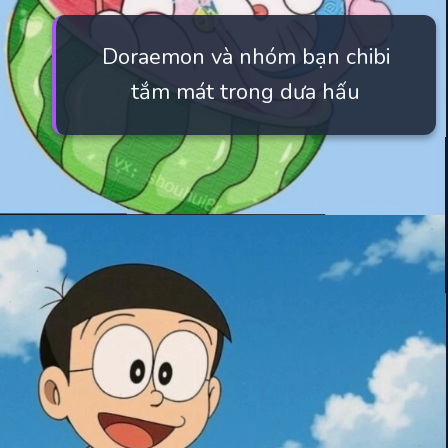
Doraemon và nhóm bạn chibi
tắm mát trong dưa hấu
Đang mở
https://manhua.edu.vn/hinh-nen-may-tinh-doremon-4k