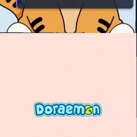
Đang mở
https://manhua.edu.vn/hinh-nen-may-tinh-doremon-4k