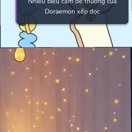
Nhiều biểu cảm dễ thương của
Doraemon xếp dọc
Đang mở
https://manhua.edu.vn/hinh-nen-may-tinh-doremon-4k