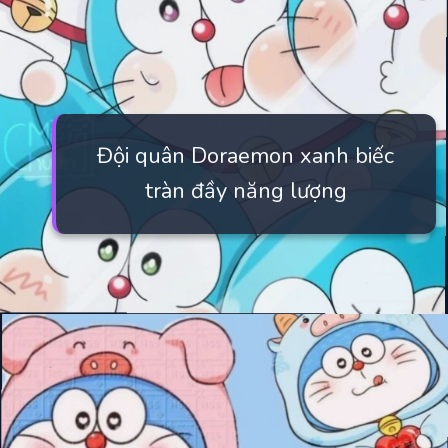
Đội quân Doraemon xanh biếc
tràn đầy năng lượng
Đang mở
https://manhua.edu.vn/hinh-nen-may-tinh-doremon-4k