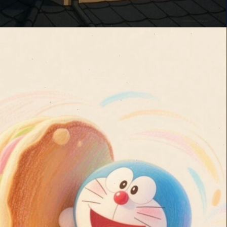
Đang mở
https://manhua.edu.vn/hinh-nen-may-tinh-doremon-4k