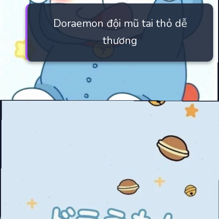
Doraemon đội mũ tai thỏ dễ
thương
Đang mở
https://manhua.edu.vn/hinh-nen-may-tinh-doremon-4k