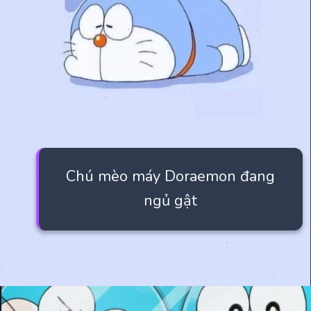
Chú mèo máy Doraemon đang
ngủ gật
Đang mở
https://manhua.edu.vn/hinh-nen-may-tinh-doremon-4k