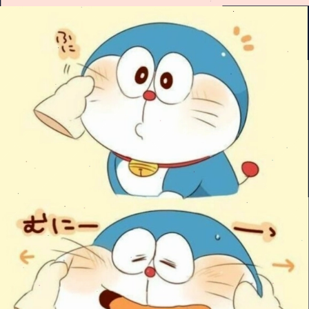
Đang mở
https://manhua.edu.vn/hinh-nen-may-tinh-doremon-4k