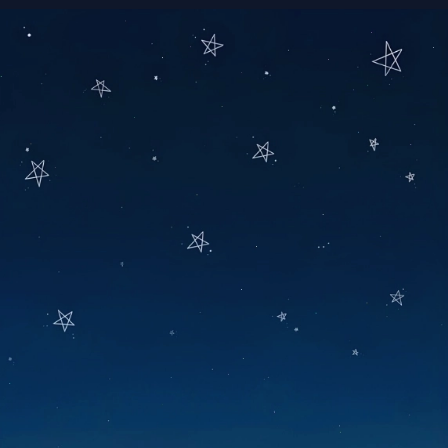
Đang mở
https://manhua.edu.vn/hinh-anh-cu-shin-cute