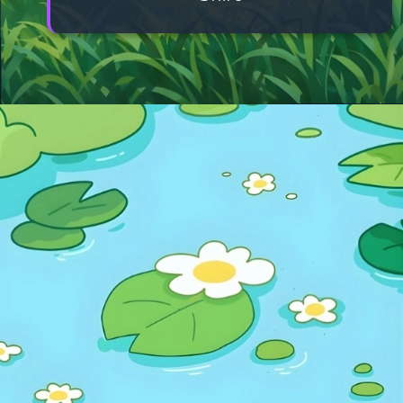
Đang mở
https://manhua.edu.vn/hinh-anh-cu-shin-cute