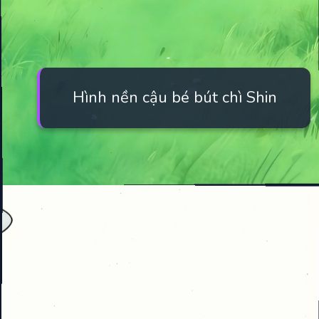
Hình nền cậu bé bút chì Shin
Đang mở
https://manhua.edu.vn/hinh-anh-cu-shin-cute