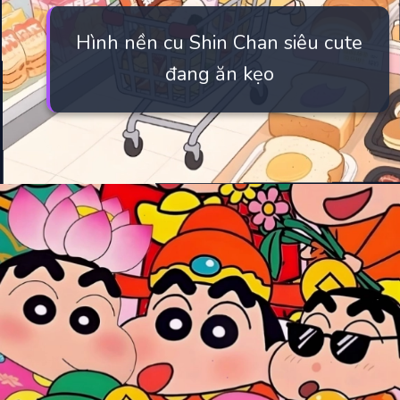
Hình nền cu Shin Chan siêu cute
đang ăn kẹo
Đang mở
https://manhua.edu.vn/hinh-anh-cu-shin-cute