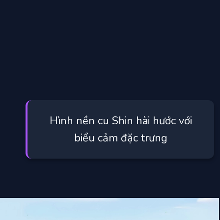
Hình nền cu Shin hài hước với
biểu cảm đặc trưng
Đang mở
https://manhua.edu.vn/hinh-anh-cu-shin-cute