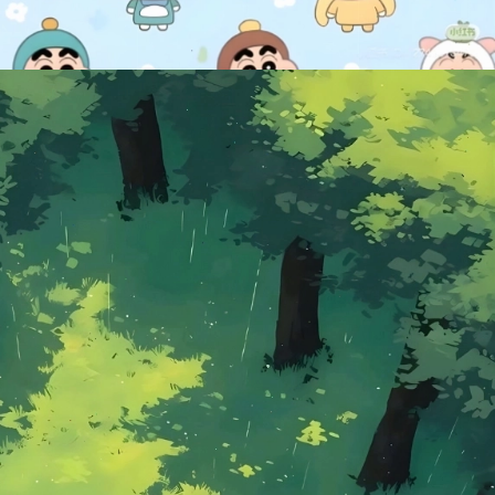
Đang mở
https://manhua.edu.vn/hinh-anh-cu-shin-cute