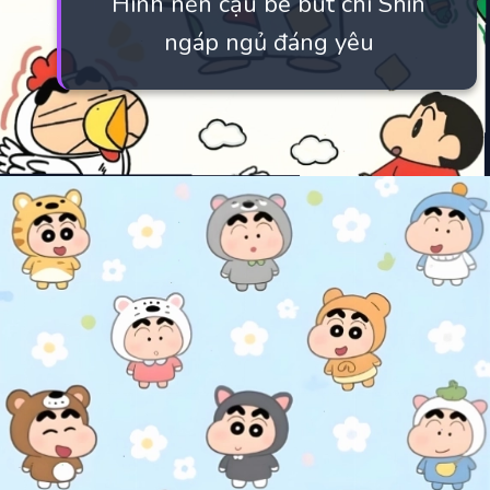
Hình nền cậu bé bút chì Shin
ngáp ngủ đáng yêu
Đang mở
https://manhua.edu.vn/hinh-anh-cu-shin-cute