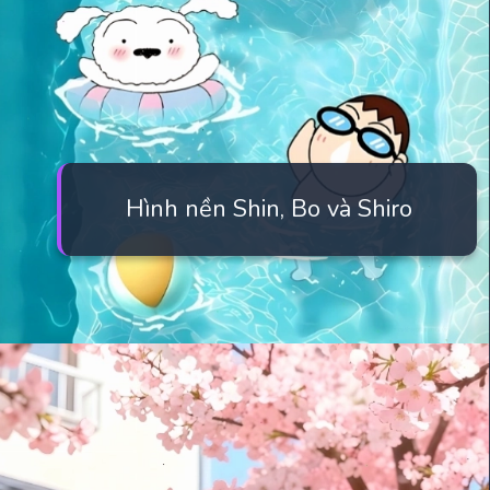
Hình nền Shin, Bo và Shiro
Đang mở
https://manhua.edu.vn/hinh-anh-cu-shin-cute