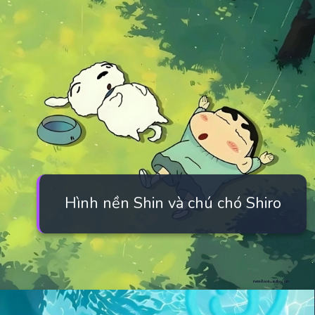
Hình nền Shin và chú chó Shiro
Đang mở
https://manhua.edu.vn/hinh-anh-cu-shin-cute