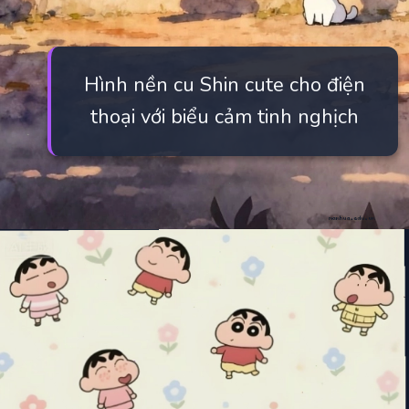
Hình nền cu Shin cute cho điện
thoại với biểu cảm tinh nghịch
Đang mở
https://manhua.edu.vn/hinh-anh-cu-shin-cute