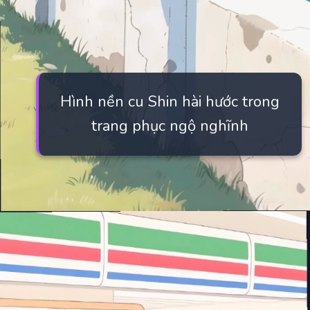
Hình nền cu Shin hài hước trong
trang phục ngộ nghĩnh
Đang mở
https://manhua.edu.vn/hinh-anh-cu-shin-cute