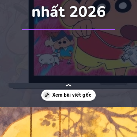
nhất 2026
Đang mở
https://manhua.edu.vn/hinh-anh-cu-shin-cute