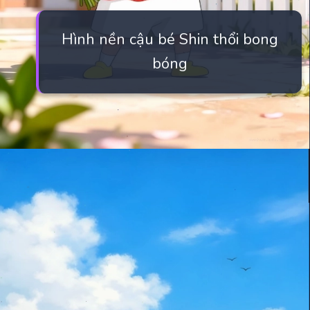
Hình nền cậu bé Shin thổi bong
bóng
Đang mở
https://manhua.edu.vn/hinh-anh-cu-shin-cute