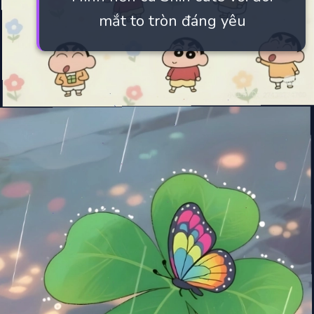
mắt to tròn đáng yêu
Đang mở
https://manhua.edu.vn/hinh-anh-cu-shin-cute