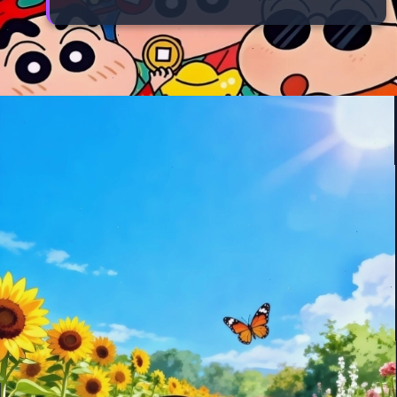
Đang mở
https://manhua.edu.vn/hinh-anh-cu-shin-cute