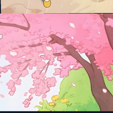
Đang mở
https://manhua.edu.vn/hinh-anh-cu-shin-cute