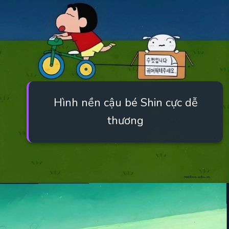
Hình nền cậu bé Shin cực dễ
thương
Đang mở
https://manhua.edu.vn/hinh-anh-cu-shin-cute