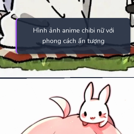
Hình ảnh anime chibi nữ với
phong cách ấn tượng
Đang mở
https://manhua.edu.vn/hinh-anh-anime-chibi-cute