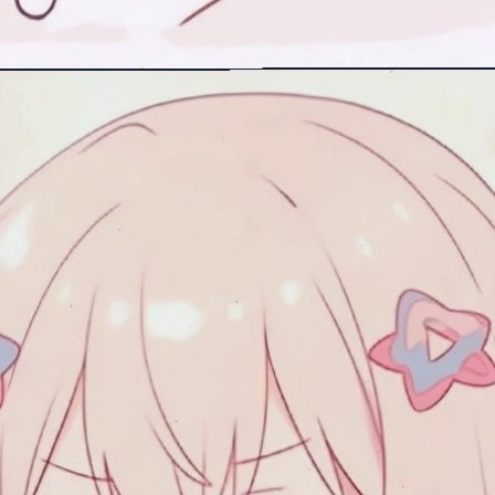
Đang mở
https://manhua.edu.vn/hinh-anh-anime-chibi-cute