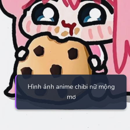
Hình ảnh anime chibi nữ mộng
mơ