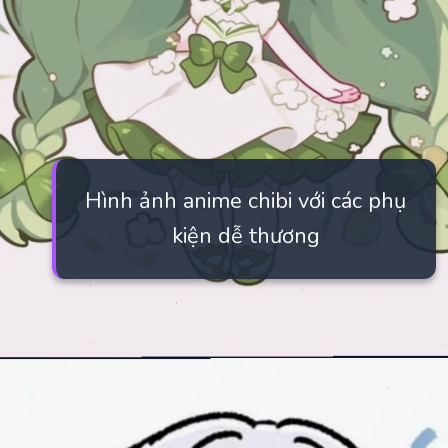
Hình ảnh anime chibi với các phụ
kiện dễ thương
Đang mở
https://manhua.edu.vn/hinh-anh-anime-chibi-cute