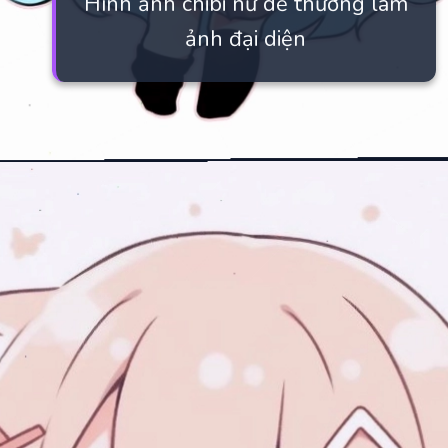
Hình ảnh chibi nữ dễ thương làm
ảnh đại diện
Đang mở
https://manhua.edu.vn/hinh-anh-anime-chibi-cute