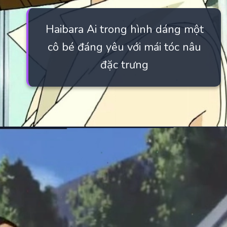
Haibara Ai trong hình dáng một
cô bé đáng yêu với mái tóc nâu
đặc trưng
Đang mở
https://manhua.edu.vn/haibara-ai-bao-nhieu-tuoi