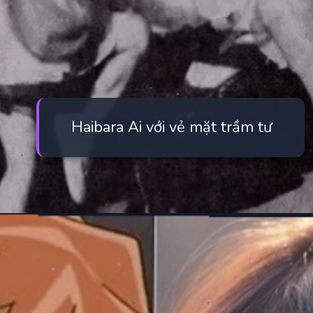
Haibara Ai với vẻ mặt trầm tư
Đang mở
https://manhua.edu.vn/haibara-ai-bao-nhieu-tuoi