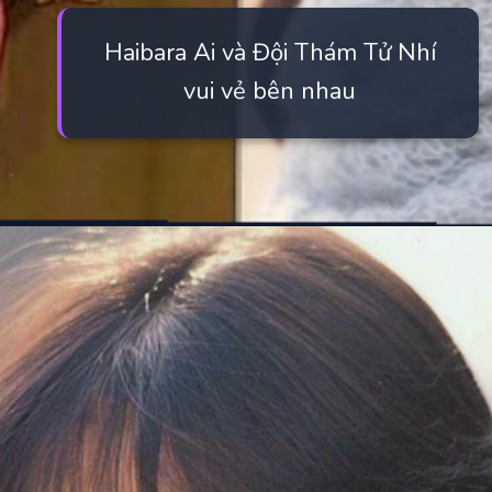
Haibara Ai và Đội Thám Tử Nhí
vui vẻ bên nhau
Đang mở
https://manhua.edu.vn/haibara-ai-bao-nhieu-tuoi