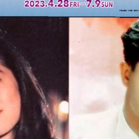
Đang mở
https://manhua.edu.vn/haibara-ai-bao-nhieu-tuoi