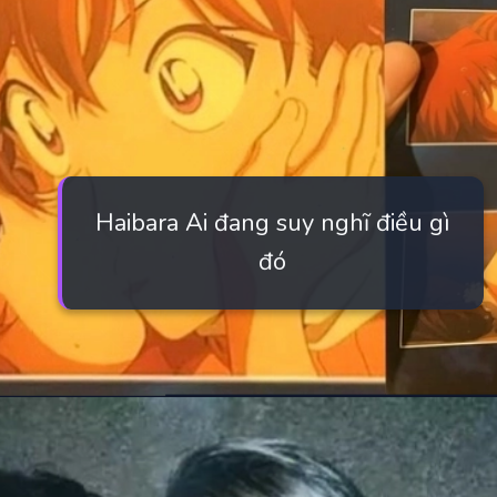
Haibara Ai đang suy nghĩ điều gì
đó
Đang mở
https://manhua.edu.vn/haibara-ai-bao-nhieu-tuoi