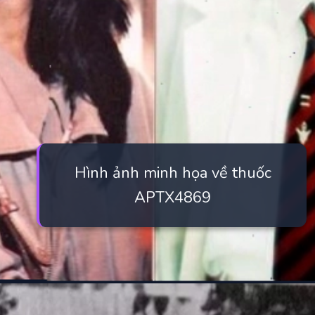
Hình ảnh minh họa về thuốc
APTX4869
Đang mở
https://manhua.edu.vn/haibara-ai-bao-nhieu-tuoi