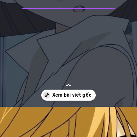
Đang mở
https://manhua.edu.vn/haibara-ai-bao-nhieu-tuoi