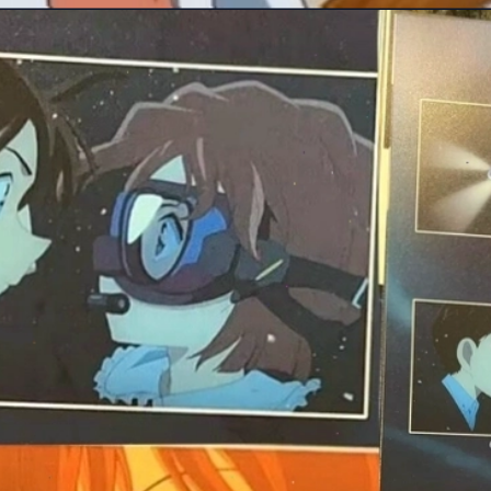
Đang mở
https://manhua.edu.vn/haibara-ai-bao-nhieu-tuoi