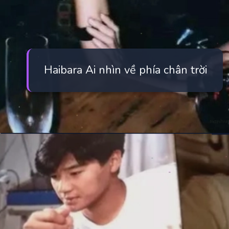
Haibara Ai nhìn về phía chân trời
Đang mở
https://manhua.edu.vn/haibara-ai-bao-nhieu-tuoi