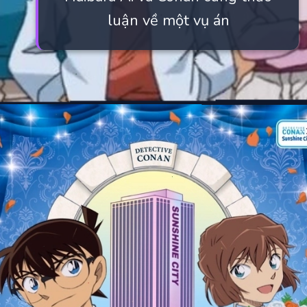
luận về một vụ án
Đang mở
https://manhua.edu.vn/haibara-ai-bao-nhieu-tuoi