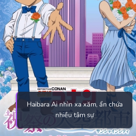
Haibara Ai nhìn xa xăm, ẩn chứa
nhiều tâm sự