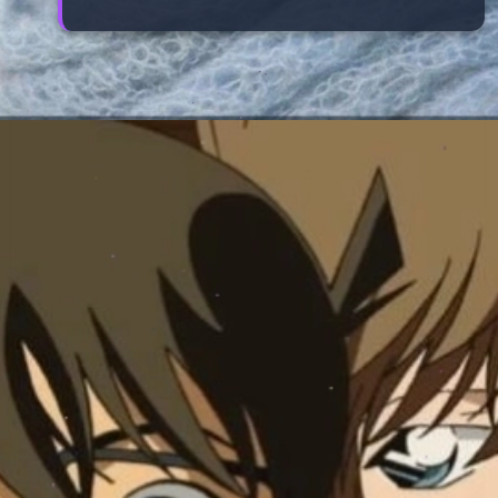
Đang mở
https://manhua.edu.vn/haibara-ai-bao-nhieu-tuoi