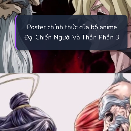
Poster chính thức của bộ anime
Đại Chiến Người Và Thần Phần 3
Đang mở
https://manhua.edu.vn/cuoc-chien-giua-nguoi-va-than-ss3-thuyet-minh