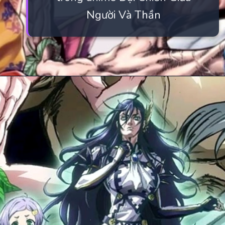
Người Và Thần
Đang mở
https://manhua.edu.vn/cuoc-chien-giua-nguoi-va-than-ss3-thuyet-minh