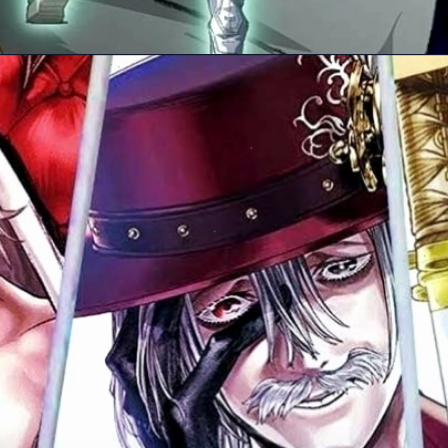
Đang mở
https://manhua.edu.vn/cuoc-chien-giua-nguoi-va-than-ss3-thuyet-minh