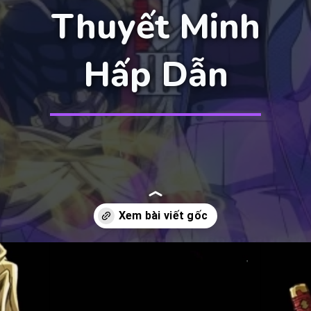
Thuyết Minh
Hấp Dẫn
Đang mở
https://manhua.edu.vn/cuoc-chien-giua-nguoi-va-than-ss3-thuyet-minh