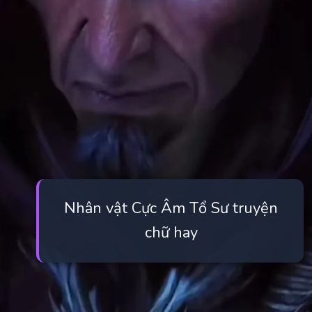
Nhân vật Cực Âm Tổ Sư truyện
chữ hay