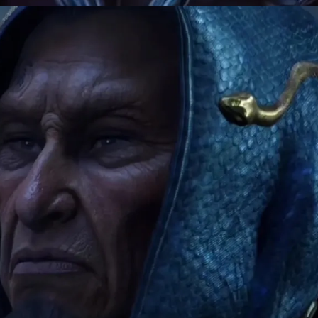
Đang mở
https://manhua.edu.vn/cuc-am-to-su