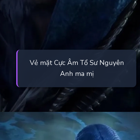
Vẻ mặt Cực Âm Tổ Sư Nguyên
Anh ma mị
Đang mở
https://manhua.edu.vn/cuc-am-to-su