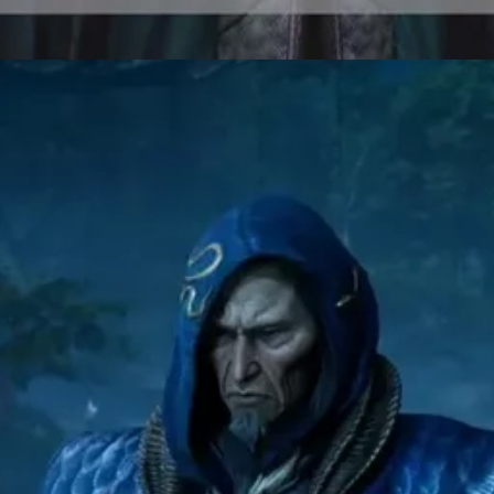
Đang mở
https://manhua.edu.vn/cuc-am-to-su