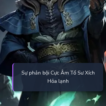
Sự phản bội Cực Âm Tổ Sư Xích
Hỏa lạnh