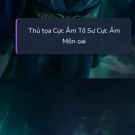
Thủ tọa Cực Âm Tổ Sư Cực Âm
Môn oai
Đang mở
https://manhua.edu.vn/cuc-am-to-su