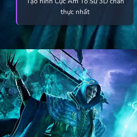
Tạo hình Cực Âm Tổ Sư 3D chân
thực nhất
Đang mở
https://manhua.edu.vn/cuc-am-to-su