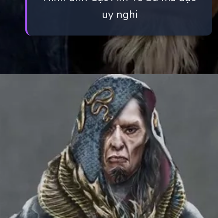
uy nghi
Đang mở
https://manhua.edu.vn/cuc-am-to-su