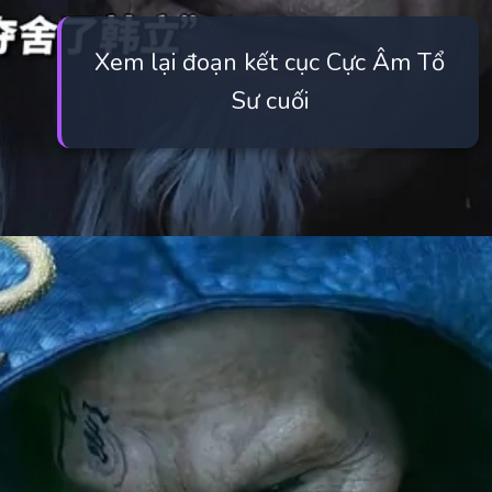
Xem lại đoạn kết cục Cực Âm Tổ
Sư cuối
Đang mở
https://manhua.edu.vn/cuc-am-to-su