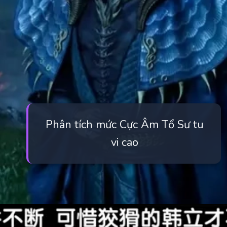
Phân tích mức Cực Âm Tổ Sư tu
vi cao
Đang mở
https://manhua.edu.vn/cuc-am-to-su