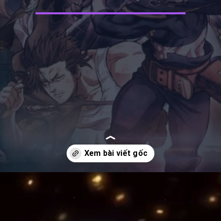
Đang mở
https://manhua.edu.vn/black-clover-season-5