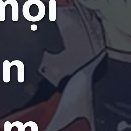
mọi
ân
ăm