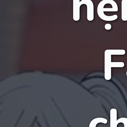
hẹ
F
c