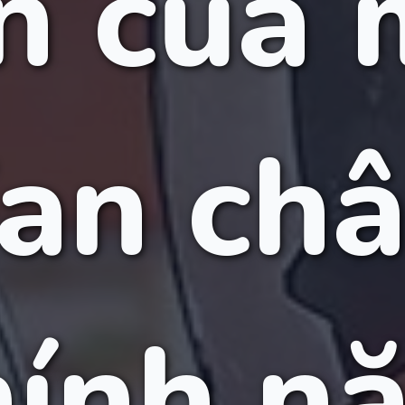
n của 
an ch
hính n