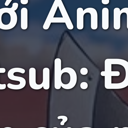
ới An
tsub: 