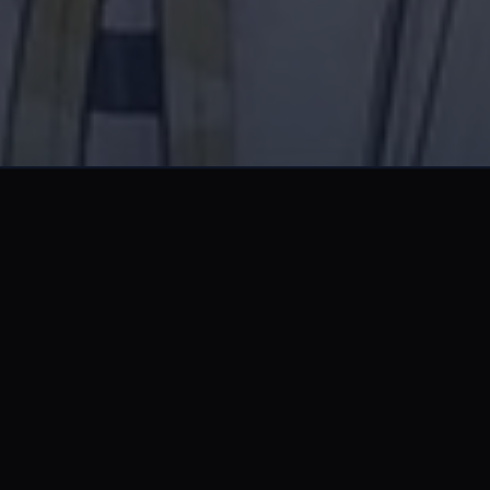
Đang mở
https://manhua.edu.vn/anime-vietsub-fan