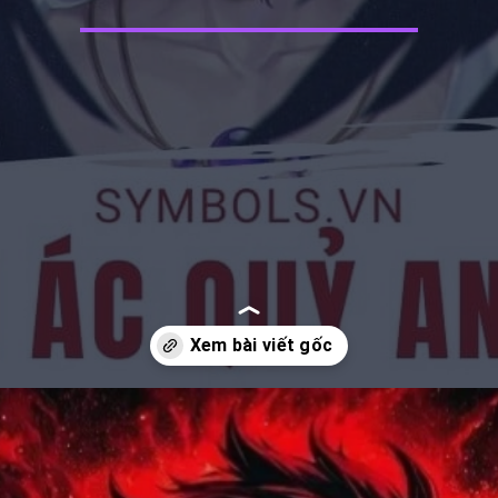
Đang mở
https://manhua.edu.vn/anh-ac-quy-mau-lanh