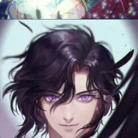
Đang mở
https://manhua.edu.vn/anh-ac-quy-mau-lanh