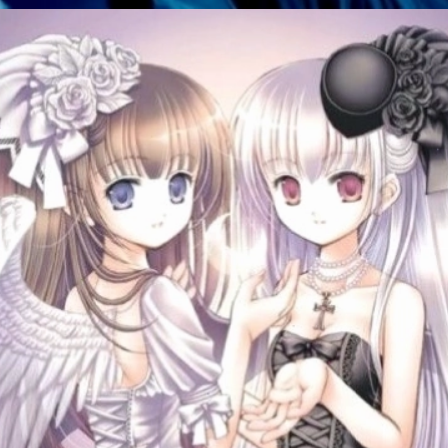
Đang mở
https://manhua.edu.vn/anh-ac-quy-mau-lanh