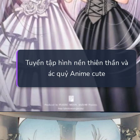
Tuyển tập hình nền thiên thần và
ác quỷ Anime cute
Đang mở
https://manhua.edu.vn/anh-ac-quy-mau-lanh