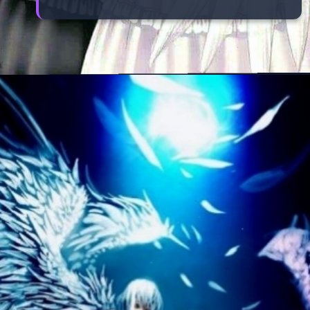
Đang mở
https://manhua.edu.vn/anh-ac-quy-mau-lanh