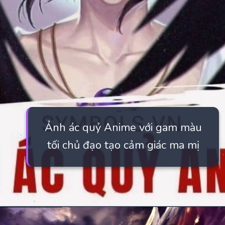
Ảnh ác quỷ Anime với gam màu
tối chủ đạo tạo cảm giác ma mị
Đang mở
https://manhua.edu.vn/anh-ac-quy-mau-lanh