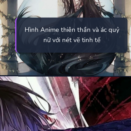
Hình Anime thiên thần và ác quỷ
nữ với nét vẽ tinh tế
Đang mở
https://manhua.edu.vn/anh-ac-quy-mau-lanh