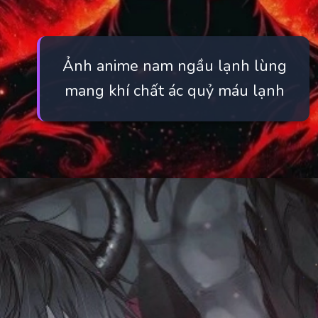
Ảnh anime nam ngầu lạnh lùng
mang khí chất ác quỷ máu lạnh
Đang mở
https://manhua.edu.vn/anh-ac-quy-mau-lanh