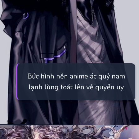
Bức hình nền anime ác quỷ nam
lạnh lùng toát lên vẻ quyền uy
Đang mở
https://manhua.edu.vn/anh-ac-quy-mau-lanh