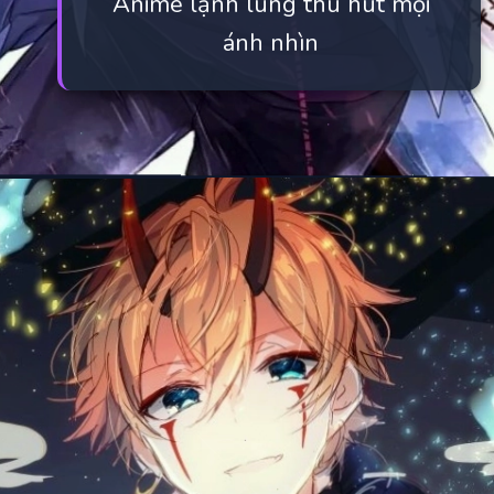
Anime lạnh lùng thu hút mọi
ánh nhìn
Đang mở
https://manhua.edu.vn/anh-ac-quy-mau-lanh