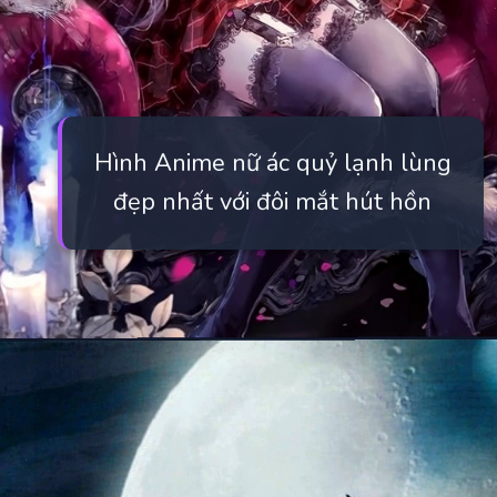
Hình Anime nữ ác quỷ lạnh lùng
đẹp nhất với đôi mắt hút hồn
Đang mở
https://manhua.edu.vn/anh-ac-quy-mau-lanh