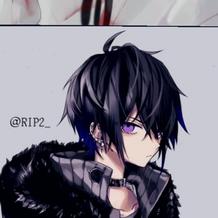
Đang mở
https://manhua.edu.vn/anh-ac-quy-mau-lanh