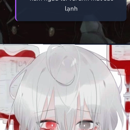
lạnh
Đang mở
https://manhua.edu.vn/anh-ac-quy-mau-lanh