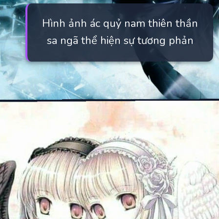
Hình ảnh ác quỷ nam thiên thần
sa ngã thể hiện sự tương phản
Đang mở
https://manhua.edu.vn/anh-ac-quy-mau-lanh