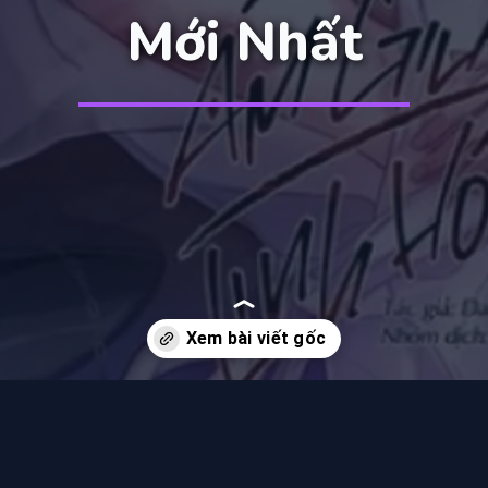
Mới Nhất
Đang mở
https://manhua.edu.vn/am-giu-linh-hon-chapter